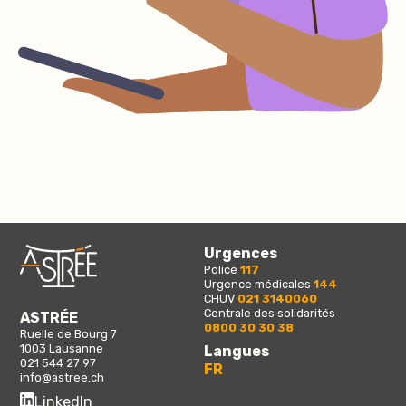
Urgences
Police
117
Urgence médicales
144
CHUV
021 3140060
Centrale des solidarités
ASTRÉE
0800 30 30 38
Ruelle de Bourg 7
1003 Lausanne
Langues
021 544 27 97
FR
info@astree.ch
LinkedIn