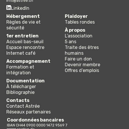
info@astree.ch
LinkedIn
Hébergement
Plaidoyer
Règles de vie et
Tables rondes
sécurité
À propos
1er entretien
L’association
Accueil bas-seuil
5 ans
Espace rencontre
Traite des êtres
Internet café
humains
Faire un don
Accompagnement
Devenir membre
Formation et
Offres d’emplois
intégration
Documentation
À télécharger
Bibliographie
Contacts
Contact Astrée
Réseaux partenaires
Coordonnées bancaires
IBAN CH44 0900 0000 1472 9569 7