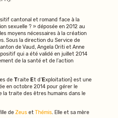
ositif cantonal et romand face à la
tion sexuelle ? » déposée en 2012 au
 les moyens nécessaires à la création
es. Sous la direction du Service de
anton de Vaud, Angela Oriti et Anne
sitif qui a été validé en juillet 2014
ment de la santé et de l’action
mes de
T
raite
E
t d’
E
xploitation) est une
réée en octobre 2014 pour gérer le
e la traite des êtres humains dans le
fille de
Zeus
et
Thémis
. Elle et sa mère