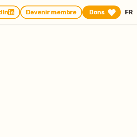
dIn
Devenir membre
Dons
FR