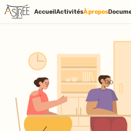
Accueil
Activités
À propos
Docume
Détection de traite
L’association
Docum
téléc
Hébergement
5 ans
Biblio
Accompagnement
Traite des êtr
humains
Newsl
Plaidoyer
Faire un don
Espac
Devenir memb
Offres d’emplo