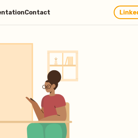
ntation
Contact
Linke
 ASTRÉE
ents à
Contacter ASTRÉE
harger
Partenaires
graphie
es
etters
e média
re
i