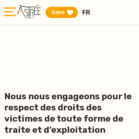
FR
Dons
DE
EN
IT
PT-
Nous nous engageons pour le
PT
respect des droits des
victimes de toute forme de
RO
traite et d’exploitation
RU