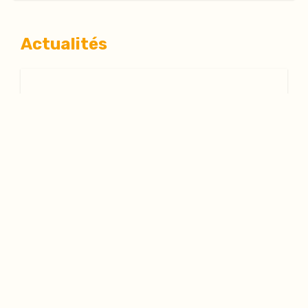
Actualités
Plateforme Traite - 30 juillet 2026
Chiffres 2025: communiqué de
presse de la Plateforme Traite à
l'occasion de la Journée mondiale
de lutte contre la traite des êtres
humains
Juin 2026
Découvrez ici la newsletter n°5!