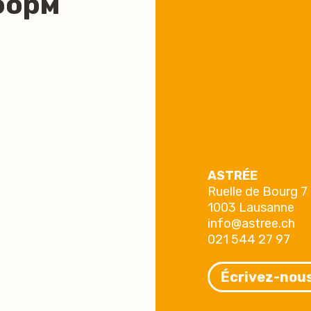
форм
ASTRÉE
Ruelle de Bourg 7
1003 Lausanne
info@astree.ch
021 544 27 97
Écrivez-nou