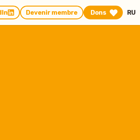
dIn
Devenir membre
Dons
RU
FR
DE
EN
IT
PT-
PT
RO