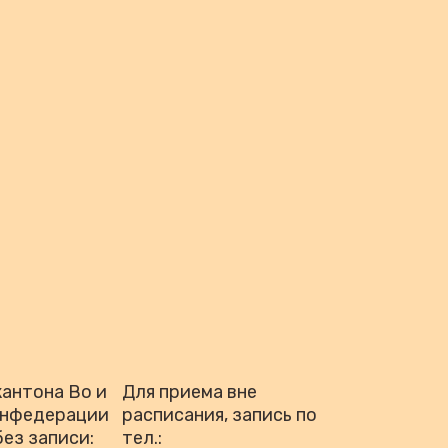
антона Во и
Для приема вне
онфедерации
расписания, запись по
без записи:
тел.: