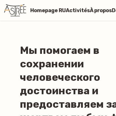
Homepage RU
Activités
À propos
D
Мы помогаем в
сохранении
человеческого
достоинства и
предоставляем з